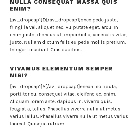
NULLA CONSEQUAT MASSA QUIS
ENIM?
[av_dropcap1]D[/av_dropcap1]onec pede justo,
fringilla vel, aliquet nec, vulputate eget, arcu. In
enim justo, rhoncus ut, imperdiet a, venenatis vitae,
justo. Nullam dictum felis eu pede mollis pretium.
Integer tincidunt. Cras dapibus.
VIVAMUS ELEMENTUM SEMPER
NISI?
[av_dropcap1]A[/av_dropcap1]enean leo ligula,
porttitor eu, consequat vitae, eleifend ac, enim.
Aliquam lorem ante, dapibus in, viverra quis,
feugiat a, tellus. Phasellus viverra nulla ut metus
varius lallus. Phasellus viverra nulla ut metus varius
laoreet. Quisque rutrum.