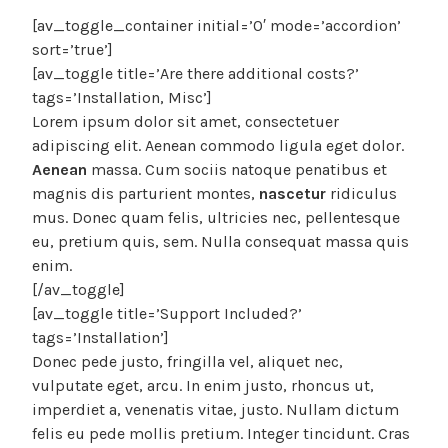
[av_toggle_container initial=’0′ mode=’accordion’
sort=’true’]
[av_toggle title=’Are there additional costs?’
tags=’Installation, Misc’]
Lorem ipsum dolor sit amet, consectetuer
adipiscing elit. Aenean commodo ligula eget dolor.
Aenean
massa. Cum sociis natoque penatibus et
magnis dis parturient montes,
nascetur
ridiculus
mus. Donec quam felis, ultricies nec, pellentesque
eu, pretium quis, sem. Nulla consequat massa quis
enim.
[/av_toggle]
[av_toggle title=’Support Included?’
tags=’Installation’]
Donec pede justo, fringilla vel, aliquet nec,
vulputate eget, arcu. In enim justo, rhoncus ut,
imperdiet a, venenatis vitae, justo. Nullam dictum
felis eu pede mollis pretium. Integer tincidunt. Cras