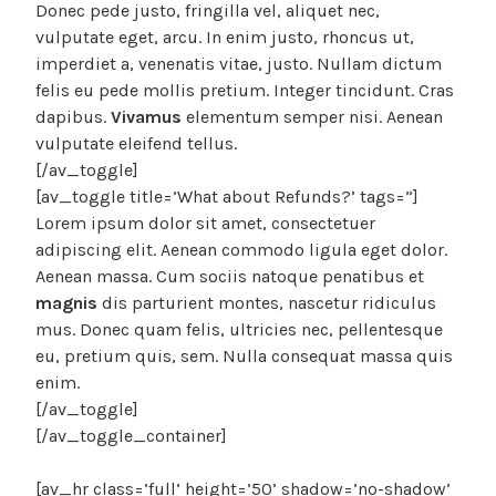
Donec pede justo, fringilla vel, aliquet nec,
vulputate eget, arcu. In enim justo, rhoncus ut,
imperdiet a, venenatis vitae, justo. Nullam dictum
felis eu pede mollis pretium. Integer tincidunt. Cras
dapibus.
Vivamus
elementum semper nisi. Aenean
vulputate eleifend tellus.
[/av_toggle]
[av_toggle title=’What about Refunds?’ tags=”]
Lorem ipsum dolor sit amet, consectetuer
adipiscing elit. Aenean commodo ligula eget dolor.
Aenean massa. Cum sociis natoque penatibus et
magnis
dis parturient montes, nascetur ridiculus
mus. Donec quam felis, ultricies nec, pellentesque
eu, pretium quis, sem. Nulla consequat massa quis
enim.
[/av_toggle]
[/av_toggle_container]
[av_hr class=’full’ height=’50’ shadow=’no-shadow’