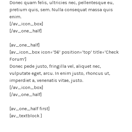
Donec quam felis, ultricies nec, pellentesque eu,
pretium quis, sem. Nulla consequat massa quis
enim.
[/av_icon_box]
[/av_one_half]
[av_one_half]
[av_icon_box icon=’56’ position=’top’ title=’Check
Forum’]
Donec pede justo, fringilla vel, aliquet nec,
vulputate eget, arcu. In enim justo, rhoncus ut,
imperdiet a, venenatis vitae, justo.
[/av_icon_box]
[/av_one_half]
[av_one_half first]
[av_textblock ]