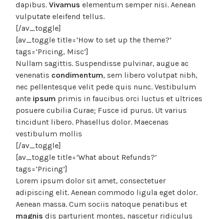
dapibus.
Vivamus
elementum semper nisi. Aenean
vulputate eleifend tellus.
[/av_toggle]
[av_toggle title=’How to set up the theme?’
tags=’Pricing, Misc’]
Nullam sagittis. Suspendisse pulvinar, augue ac
venenatis
condimentum
, sem libero volutpat nibh,
nec pellentesque velit pede quis nunc. Vestibulum
ante
ipsum
primis in faucibus orci luctus et ultrices
posuere cubilia Curae; Fusce id purus. Ut varius
tincidunt libero. Phasellus dolor. Maecenas
vestibulum mollis
[/av_toggle]
[av_toggle title=’What about Refunds?’
tags=’Pricing’]
Lorem ipsum dolor sit amet, consectetuer
adipiscing elit. Aenean commodo ligula eget dolor.
Aenean massa. Cum sociis natoque penatibus et
magnis
dis parturient montes, nascetur ridiculus