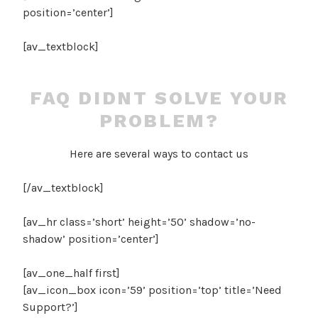
position=’center’]
[av_textblock]
FAQ DIDNT SOLVE YOUR
PROBLEM?
Here are several ways to contact us
[/av_textblock]
[av_hr class=’short’ height=’50’ shadow=’no-
shadow’ position=’center’]
[av_one_half first]
[av_icon_box icon=’59’ position=’top’ title=’Need
Support?’]