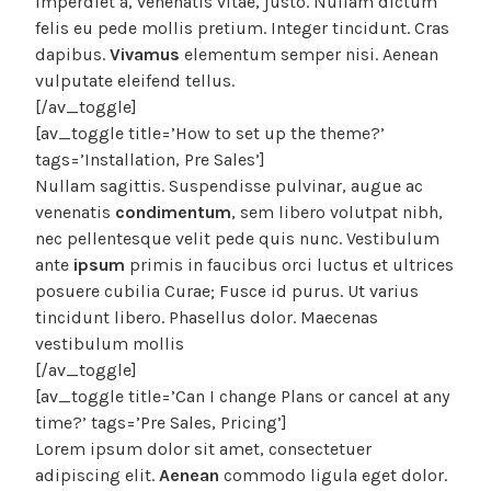
imperdiet a, venenatis vitae, justo. Nullam dictum
felis eu pede mollis pretium. Integer tincidunt. Cras
dapibus.
Vivamus
elementum semper nisi. Aenean
vulputate eleifend tellus.
[/av_toggle]
[av_toggle title=’How to set up the theme?’
tags=’Installation, Pre Sales’]
Nullam sagittis. Suspendisse pulvinar, augue ac
venenatis
condimentum
, sem libero volutpat nibh,
nec pellentesque velit pede quis nunc. Vestibulum
ante
ipsum
primis in faucibus orci luctus et ultrices
posuere cubilia Curae; Fusce id purus. Ut varius
tincidunt libero. Phasellus dolor. Maecenas
vestibulum mollis
[/av_toggle]
[av_toggle title=’Can I change Plans or cancel at any
time?’ tags=’Pre Sales, Pricing’]
Lorem ipsum dolor sit amet, consectetuer
adipiscing elit.
Aenean
commodo ligula eget dolor.