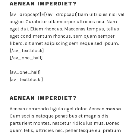
AENEAN IMPERDIET?
[av_dropcap1]E[/av_dropcap1]tiam ultricies nisi vel
augue. Curabitur ullamcorper ultricies nisi. Nam
eget dui. Etiam rhoncus. Maecenas tempus, tellus
eget condimentum rhoncus, sem quam semper
libero, sit amet adipiscing sem neque sed ipsum.
[/av_textblock]
[/av_one_half]
[av_one_half]
[av_textblock ]
AENEAN IMPERDIET?
Aenean commodo ligula eget dolor. Aenean
massa
.
Cum sociis natoque penatibus et magnis dis
parturient montes, nascetur ridiculus mus. Donec
quam felis, ultricies nec, pellentesque eu, pretium