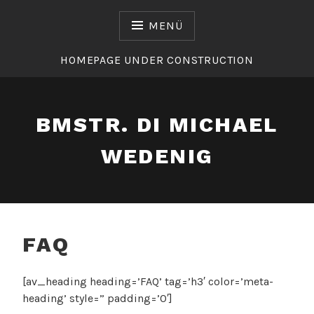
Zum
Inhalt
MENÜ
springen
HOMEPAGE UNDER CONSTRUCTION
BMSTR. DI MICHAEL
WEDENIG
FAQ
[av_heading heading=’FAQ’ tag=’h3′ color=’meta-
heading’ style=” padding=’0′]