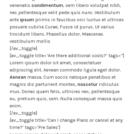
venenatis
condimentum
, sem libero volutpat nibh,
nec pellentesque velit pede quis nunc. Vestibulum
ante
ipsum
primis in faucibus orci luctus et ultrices
posuere cubilia Curae; Fusce id purus. Ut varius
tincidunt libero. Phasellus dolor. Maecenas
vestibulum mollis
[/av_toggle]
[av_toggle title=’Are there additional costs?’ tags=”]
Lorem ipsum dolor sit amet, consectetuer
adipiscing elit. Aenean commodo ligula eget dolor.
Aenean
massa. Cum sociis natoque penatibus et
magnis dis parturient montes,
nascetur
ridiculus
mus. Donec quam felis, ultricies nec, pellentesque
eu, pretium quis, sem. Nulla consequat massa quis
enim.
[/av_toggle]
[av_toggle title=’Can I change Plans or cancel at any
time?’ tags=’Pre Sales’]